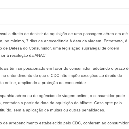
sui o direito de desistir da aquisição de uma passagem aérea em até
m, no mínimo, 7 dias de antecedência à data da viagem. Entretanto, é
go de Defesa do Consumidor, uma legislação supralegal de ordem
erior à resolução da ANAC.
estaduais têm se posicionado em favor do consumidor, adotando o prazo d
a no entendimento de que o CDC não impõe exceções ao direito de
do online, ampliando a proteção ao consumidor.
ompanhia aérea ou de agências de viagem online, o consumidor pode
 contados a partir da data da aquisição do bilhete. Caso opte pelo
tituído, sem a aplicação de multas ou outras penalidades.
eito de arrependimento estabelecido pelo CDC, conferem ao consumidor